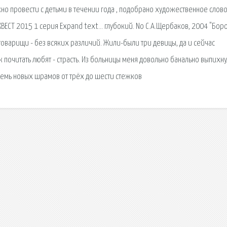
о провести с детьми в течении года , подобрано художественное слово
КВЕСТ 2015 1 серия Expand text… глубокий. No С.А.Щербаков, 2004 "Бор
товарищи - без всяких различий. Жили-были три девицы, да и сейчас
ж почитать любят - страсть. Из больницы меня довольно банально выпихну
семь новых шрамов от трёх до шести стежков