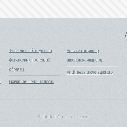
A
Заявление об отсутствии
Читы на симулятор
финансовых претензий
школьника андроид
образец
Antifreeze скачать для игр
й
Скачать амшенские песни
© Untitled. All rights reserved.