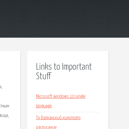
Links to Important
Stuff
я,
Microsoft windows 10 single
стным
language
вица,
Тк балканский кинотеатр
расписание