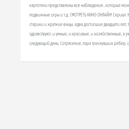
картотеки представлены все наблюдения , которые можн
подвижные игры и т.д. СМОТРЕТЬ КИНО ОНЛАЙН! Сериал: 
старики и хрупкие юнцы, едва достигшие двадцати лет, 
здравствуют, и умные, и красивые, и хозяйственные, а у
следующий день. Сотрясение, пара треснувших рёбер, 