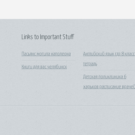
Links to Important Stuff
Пасьянс могила наполеона
Английский язык гдз 8 класс
тетрадь
Книги для вас челябинск
Детская поликлиника 6
харьков расписание враче