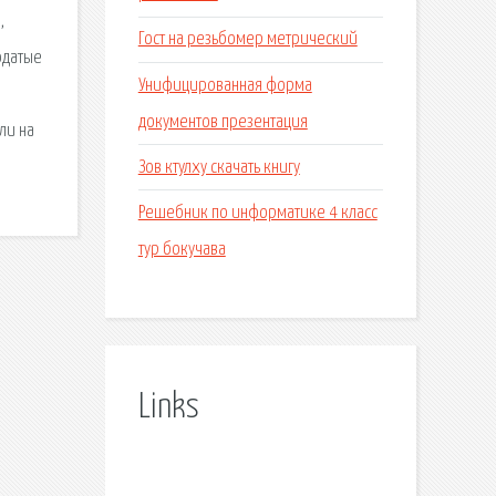
,
Гост на резьбомер метрический
одатые
Унифицированная форма
документов презентация
ли на
Зов ктулху скачать книгу
Решебник по информатике 4 класс
тур бокучава
Links