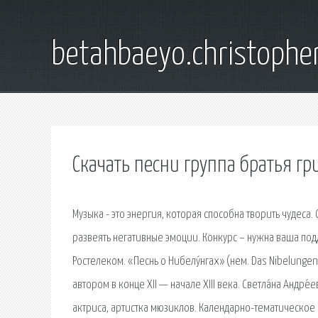
betahbaeyo.christophe
Скачать песни группа братья г
Музыка - это энергия, которая способна творить чудеса
развеять негaтивные эмоции. Конкурс – нужна ваша подд
Ростелеком. «Песнь о Нибелу́нгах» (нем. Das Nibelung
автором в конце XII — начале XIII века. Светла́на Андре
актриса, артистка мюзиклов. Календарно-тематическое 