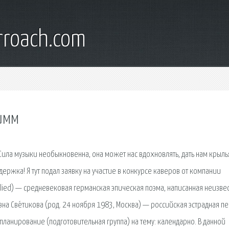
rroach.com
римм
. Сила музыки необыкновенна, она может нас вдохновлять, дать нам крыль
ержка! Я тут подал заявку на участие в конкурсе каверов от компании
enlied) — средневековая германская эпическая поэма, написанная неизве
́евна Све́тикова (род. 24 ноября 1983, Москва) — российская эстрадная пе
планирование (подготовительная группа) на тему: календарно. В данной