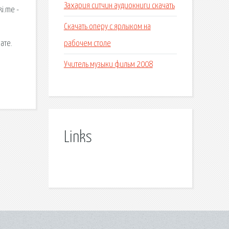
Захария ситчин аудиокниги скачать
i.me -
Скачать оперу с ярлыком на
рабочем столе
ате.
Учитель музыки фильм 2008
Links