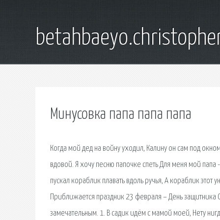
betahbaeyo.christophe
Минусовка папа папа папа
Когда мой дед на войну уходил, Калину он сам под окно
вдовой. Я хочу песню папочке спеть Для меня мой папа -
пускал кораблик плавать вдоль ручья, А кораблик этот у
Приближается праздник 23 февраля – День защитника О
замечательным. 1. В садик идём с мамой моей, Нету ниг