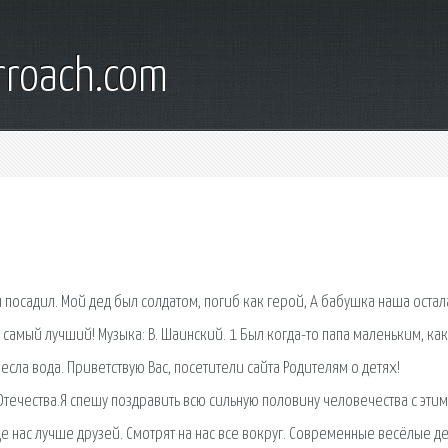
rroach.com
м посадил. Мой дед был солдатом, погиб как герой, А бабушка наша остал
 самый лучший! Музыка: В. Шаинский. 1 Был когда-то папа маленьким, как 
несла вода. Приветствую Вас, посетители сайта Родителям о детях!
течества.Я спешу поздравить всю сильную половину человечества с этим
де нас лучше друзей. Смотрят на нас все вокруг. Современные весёлые д