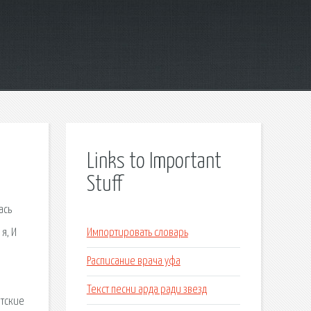
Links to Important
Stuff
ась
я, И
Импортировать словарь
Расписание врача уфа
Текст песни арда ради звезд
етские