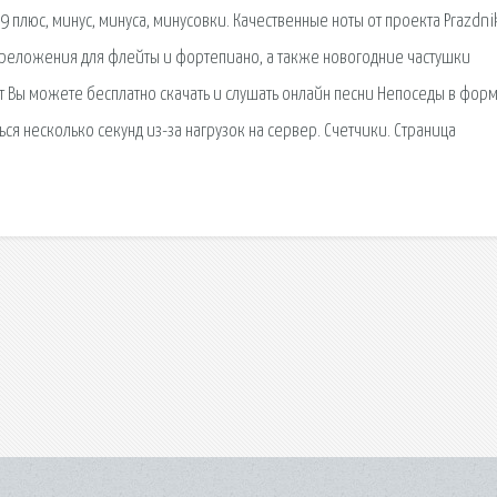
 плюс, минус, минуса, минусовки. Качественные ноты от проекта Prazdnik
реложения для флейты и фортепиано, а также новогодние частушки
т Вы можете бесплатно скачать и слушать онлайн песни Непоседы в форм
ся несколько секунд из-за нагрузок на сервер. Счетчики. Страница