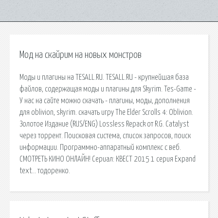
Мод на скайрим на новых монстров
Моды и плагины на TESALL.RU. TESALL.RU - крупнейшая база
файлов, содержащая моды и плагины для Skyrim. Tes-Game -
У нас на сайте можно скачать - плагины, моды, дополнения
для oblivion, skyrim. скачать игру The Elder Scrolls 4: Oblivion.
Золотое Издание (RUS/ENG) Lossless Repack от R.G. Catalyst
через торрент. Поисковая сиcтема, список запросов, поиск
информации. Программно-аппаратный комплекс с веб.
СМОТРЕТЬ КИНО ОНЛАЙН! Сериал: КВЕСТ 2015 1 серия Expand
text… тодоренко.