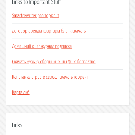
Links to Important Stuff
Smartrewriter pro торрент
Договор аренды квартиры бланк скачать
Домашний очаг журнал подписка
Скачать музыку сборники хиты 90 х бесплатно
Капитан алатристе сериал скачать торрент
Карта лкб
Links