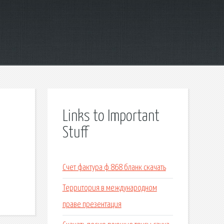
Links to Important
Stuff
Счет фактура ф 868 бланк скачать
Территория в международном
праве презентация