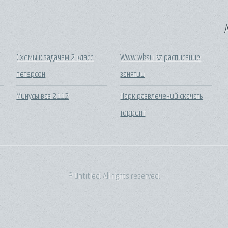
A
Схемы к задачам 2 класс
Www wksu kz расписание
петерсон
занятии
Минусы ваз 2112
Парк развлечений скачать
торрент
© Untitled. All rights reserved.