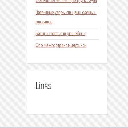
Скачать песню поющие трусы сауна
Патентные узоры спицами схемы и
описание
Батыгин топтыгин решебник
Ооо межгортранс минусинск
Links