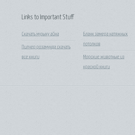
Links to Important Stuff
Скачать музыку айна
Бланк замера натяжных
потолков
Пилчер розамунда скачать
все книги
Морские животные из
красной книги