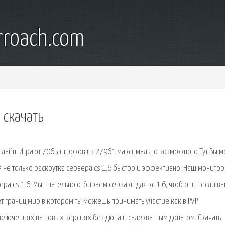
rroach.com
 скачать
онлайн. Играют 7065 игроков из 27961 максимально возможного.Тут Вы 
ся не только раскрутка сервера cs 1.6 быстро и эффективно. Наш монитор
а cs 1.6. Мы тщательно отбираем серваки для кс 1.6, чтоб они несли в
 нет границ,мир в котором ты можешь принимать участие как в PVP
лючениях,на новых версиях без дюпа и садекватным донатом. Скачать