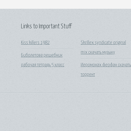
Links to Important Stuff
Kiss killers 1982
Skrillex syndicate original
mix скачать музыку
Биболетова решебник
рабочая тетрадь 5 класс
Иеромонах феофан скачат
торрент