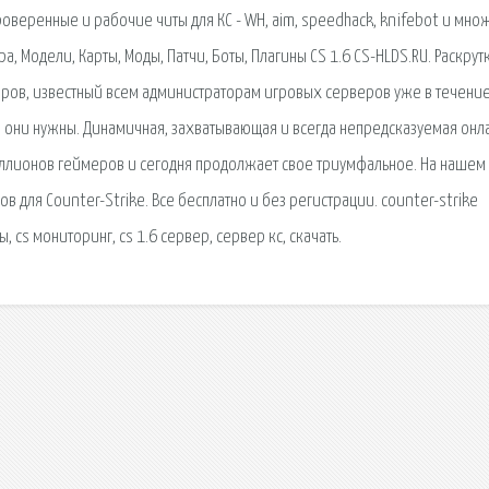
роверенные и рабочие читы для КС - WH, aim, speedhack, knifebot и мно
ра, Модели, Карты, Моды, Патчи, Боты, Плагины CS 1.6 CS-HLDS.RU. Раскрут
веров, известный всем администраторам игровых серверов уже в течени
ем они нужны. Динамичная, захватывающая и всегда непредсказуемая онл
миллионов геймеров и сегодня продолжает свое триумфальное. На нашем
в для Counter-Strike. Все бесплатно и без регистрации. counter-strike
, cs мониторинг, cs 1.6 сервер, сервер кс, скачать.