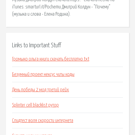
iTunes: smarturl.it/Pochemu Дмитрий Колдун - "Почему"
(музыка и слова - Елена Родина).
Links to Important Stuff
Громыко ольга книги скачать бесплатно txt
Безумный проект нексус читы коды
День победы 2 мод третий рейх
Splinter cell blacklist рутор
Спидтест воля скорости интернета