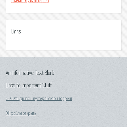
Скачать музыки кавказ
Links
An Informative Text Blurb
Links to Important Stuff
Скачать дживс и вустер 1 сезон торрент
Dll файлы открыть