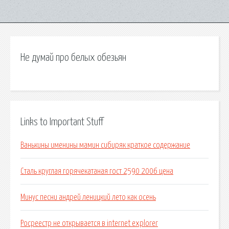
Не думай про белых обезьян
Links to Important Stuff
Ванькины именины мамин сибиряк краткое содержание
Сталь круглая горячекатаная гост 2590 2006 цена
Минус песни андрей леницкий лето как осень
Росреестр не открывается в internet explorer