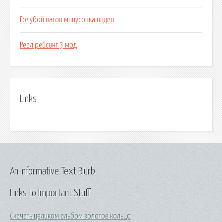
Голубой вагон минусовка видео
Реал рейсинг 3 мод
Links
An Informative Text Blurb
Links to Important Stuff
Скачать целиком альбом золотое кольцо