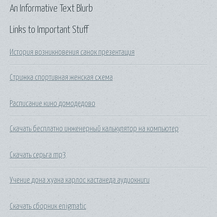
An Informative Text Blurb
Links to Important Stuff
История возникновения санок презентация
Стрижка спортивная женская схема
Расписание кино домодедово
Скачать бесплатно инженерный калькулятор на компьютер
Скачать серьга mp3
Учение дона хуана карлос кастанеда аудиокниги
Скачать сборник enigmatic