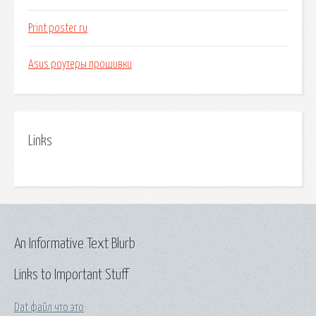
Print poster ru
Asus роутеры прошивки
Links
An Informative Text Blurb
Links to Important Stuff
Dat файл что это