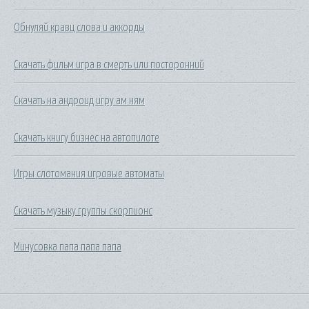
Обнуляй кравц слова и аккорды
Скачать фильм игра в смерть или посторонний
Скачать на андроид игру ам ням
Скачать книгу бизнес на автопилоте
Игры слотомания игровые автоматы
Скачать музыку группы скорпионс
Минусовка папа папа папа