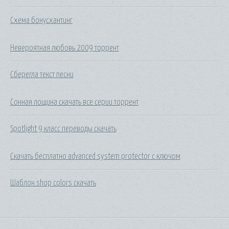
Схема бонусхантинг
Невероятная любовь 2009 торрент
Сберегла текст песни
Сонная лощина скачать все серии торрент
Spotlight 9 класс переводы скачать
Скачать бесплатно advanced system protector с ключом
Шаблон shop colors скачать