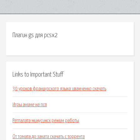
Плагин gs для pcsx2
Links to Important Stuff
30 уроков французского языка иванченко скачать
Игры аниме на псп
Регпалата минусинск режим работы
От томата до заката скачать с торрента