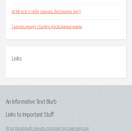
Artik asti о тебе скачать бесплатно mp3
Скачать минус стиляги досвидание мама
Links
An Informative Text Blurb
Links to Important Stuff
Игра беовульф скачать торрент русская версия