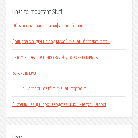
Links to Important Stuff
Образец заполнения алфавитной книги
Донцова хождение под мухой скачать бесплатно fb2
Летом я предпочитаю свадьбу торрент скачать
Закачать java
Викинги 2 сезон lostfilm скачать торрент
Системы изации производства и их интеграция гост