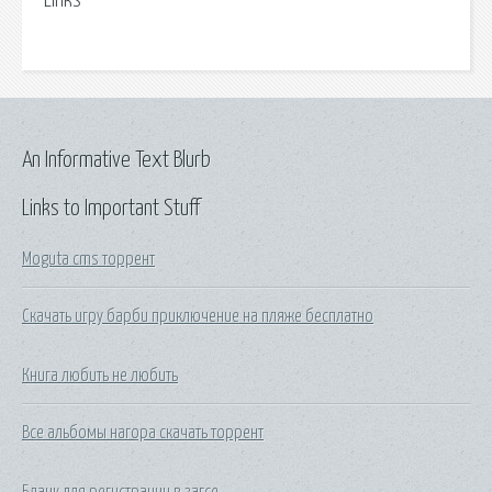
Links
An Informative Text Blurb
Links to Important Stuff
Moguta cms торрент
Скачать игру барби приключение на пляже бесплатно
Книга любить не любить
Все альбомы нагора скачать торрент
Бланк для регистрации в загсе