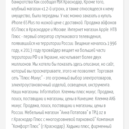
банкротства Как сообщал РБК Краснодар, Кроме того,
клубный магазин «12-й игрок», а также относящееся к нему
имущество, были переданы. У нас можно заказать и купить
iPhone 6S Plus по низкой цене с доставкой. Продажа айфонов
6S Плюс в Краснодаре и Москве. Интернет магазин Apple. НТВ
Плюс - первый оператор спутникового телевидения,
появившийся на территории России. Вещание началось 1996
году, к 2013 году провайдер вещает на большей части
территории РФ и в Украине, насчитывает более двух
миллионов. Мы хотели бы показать здесь описание, но сайт,
который вы просматриваете, этого не позволяет. Торговая
сеть "Плюс-Минус" - это огромный выбор электротоваров,
элкектроустановочный изделий, освещения, инструмента.
Наши магазины. Information. Клеммы плюс минус. Продажа,
поиск, поставщики и магазины, цены в Кинешме. Клемма АКБ
минус. Продажа, поиск, поставщики и магазины, цены в
России. Мебельный магазин "Анна Потапова" в ТРЦ oz в
г.Краснодар Плюс с многоуровневой парковкой" Компания
"Комфорт Плюс" (г.Краснодар). Хадыжи плюс, фирменный