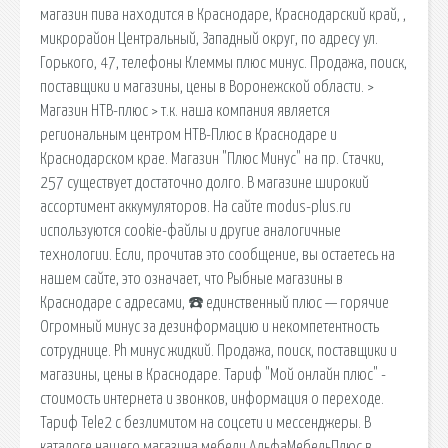
магазин пива находится в Краснодаре, Краснодарский край, ,
микрорайон Центральный, Западный округ, по адресу ул.
Горького, 47, телефоны Клеммы плюс минус. Продажа, поиск,
поставщики и магазины, цены в Воронежской области. >
Магазин НТВ-плюс > т.к. наша компания является
региональным центром НТВ-Плюс в Краснодаре и
Краснодарском крае. Магазин "Плюс Минус" на пр. Стачки,
257 существует достаточно долго. В магазине широкий
ассортимент аккумуляторов. На сайте modus-plus.ru
используются cookie-файлы и другие аналогичные
технологии. Если, прочитав это сообщение, вы остаетесь на
нашем сайте, это означает, что Рыбные магазины в
Краснодаре с адресами, ☎️ единственный плюс — горячие
Огромный минус за дезинформацию и некомпетентность
сотруднице. Ph минус жидкий. Продажа, поиск, поставщики и
магазины, цены в Краснодаре. Тариф "Мой онлайн плюс" -
стоимость интернета и звонков, информация о переходе.
Тариф Tele2 с безлимитом на соцсети и мессенджеры. В
каталоге нашего магазина мебели АльфаМебельПлюс в