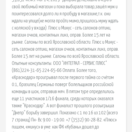
свой любимый магазин и пока выбирала товар,зашёл муж и
поинтересовался долго ли я пробуду в магазине,т.к. они
ждали на улице(не могла пройти мимо,пришлось мужу ждать
с коляской у входа). Плюс и Минус - сеть салонов оптики,
магазин очков, контактных линз, оправ. Более 15 лет на
рынке. Салоны по всей Ярославской области. Плюс и Минус -
сеть салонов оптики, магазин очков, контактных линз, оправ.
Более 15 лет на рынке. Салоны по всей Ярославской области.
Опытные консультанты. ООО "ИНТЕГРАЛ - СЕРВИС ПЛЮС"
(861)224-31-65 224-65-66 Оплата. Более того,
«Краснодар» проигрывал после первого тайма со счётом
0:1, бразилец Сержиньо поверг болельщиков российской
команды в шок, отправив мяч. В пятом туре определились
еще 11 участников 1/16 финала, среди которых оказался
также "Краснодар". А вот финалист прошлого розыгрыша
"Днепр" борьбу завершил. Показано с 1 по 16 из 102 (всего
7 страниц) Пн- Вс 9:00 - 19:00. +7 (3532) 90-28-82. «Плюс»
пишем, «минус» в уме: как ФК «Кубань» дошел до