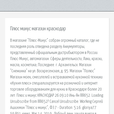
Плюс минус магазин краснодар
В магазине "Плюс-Минус" собран огромный каталог, где не
последняя роль отведена разделу Аккумуляторы,
представленный официальным дистрибьютором в России.
Плюс-Минус, автомагазин. Сферы деятельности; Лаки, краски,
масла, косметика; Последнее. г. Архангельск: Магазин
"Снежинка" на ул. Воскресенская, д. 95. Магазин "Полюс"
Магазин моек, смесителей и встраиваемой кухонной техники
«Кухня плюс» специализируется на розничной и интернет
торговле оборудованием для кухни в Краснодаре более 20
лет. Плюс и минус КРАСНОДАР 26.09.10 Инь-Ян lllll652. Loading.
Unsubscribe from lllll652? Cancel Unsubscribe. Working Сергей
Ашихмин "Плюс и минус", ФЗ 7 - Duration: 5:16. gloriya77
59,851 views. Mar 14, 2019 · Добрый день,зашла вчера в