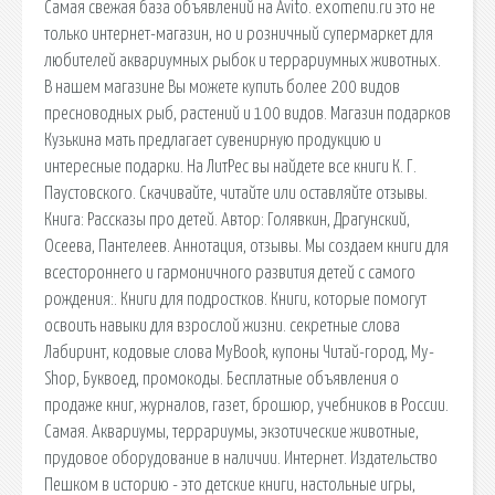
Самая свежая база объявлений на Avito. exomenu.ru это не
только интернет-магазин, но и розничный супермаркет для
любителей аквариумных рыбок и террариумных животных.
В нашем магазине Вы можете купить более 200 видов
пресноводных рыб, растений и 100 видов. Магазин подарков
Кузькина мать предлагает сувенирную продукцию и
интересные подарки. На ЛитРес вы найдете все книги К. Г.
Паустовского. Скачивайте, читайте или оставляйте отзывы.
Книга: Рассказы про детей. Автор: Голявкин, Драгунский,
Осеева, Пантелеев. Аннотация, отзывы. Мы создаем книги для
всестороннего и гармоничного развития детей с самого
рождения:. Книги для подростков. Книги, которые помогут
освоить навыки для взрослой жизни. секретные слова
Лабиринт, кодовые слова MyBook, купоны Читай-город, My-
Shop, Буквоед, промокоды. Бесплатные объявления о
продаже книг, журналов, газет, брошюр, учебников в России.
Самая. Аквариумы, террариумы, экзотические животные,
прудовое оборудование в наличии. Интернет. Издательство
Пешком в историю - это детские книги, настольные игры,