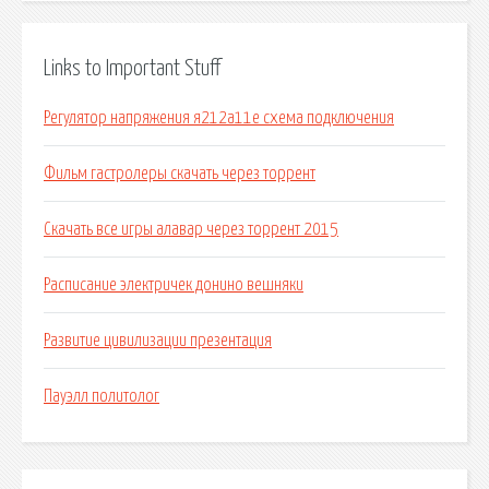
Links to Important Stuff
Регулятор напряжения я212а11е схема подключения
Фильм гастролеры скачать через торрент
Скачать все игры алавар через торрент 2015
Расписание электричек донино вешняки
Развитие цивилизации презентация
Пауэлл политолог