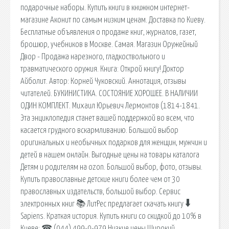
подарочные наборы. Купить книги в книжном интернет-
магазине Аконит по самым низким ценам. Доставка по Киеву.
Бесплатные объявления о продаже книг, журналов, газет,
брошюр, учебников в Москве. Самая. Магазин Оружейный
Двор - Продажа нарезного, гладкоствольного и
травматического оружия. Книга: Открой книгу! Доктор
Айболит. Автор: Корней Чуковский. Аннотация, отзывы
читателей. БУКИНИСТИКА. СОСТОЯНИЕ ХОРОШЕЕ. В НАЛИЧИИ
ОДИН КОМПЛЕКТ. Михаил Юрьевич Лермонтов (1814-1841.
Эта энциклопедия станет вашей поддержкой во всем, что
касается грудного вскармливанию. Большой выбор
оригинальных и необычных подарков для женщин, мужчин и
детей в нашем онлайн. Выгодные цены на товары каталога
Детям и родителям на ozon. Большой выбор, фото, отзывы.
Купить православные детские книги более чем от 30
православных издательств, большой выбор. Сервис
электронных книг 📚 ЛитРес предлагает скачать книгу 🠳
Sapiens. Краткая история. Купить книги со скидкой до 10% в
Киеве: ☎ (044) 499-0-979 Низкие цены Широкий