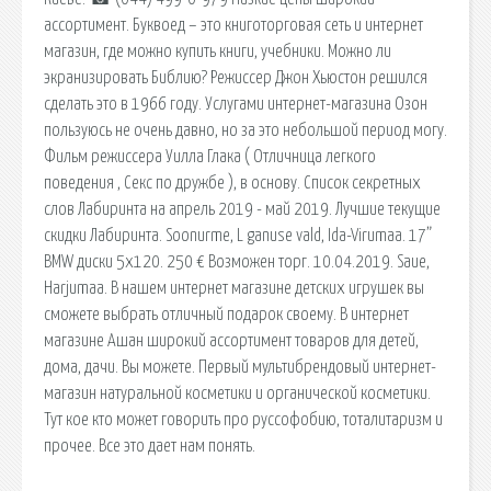
ассортимент. Буквоед – это книготорговая сеть и интернет
магазин, где можно купить книги, учебники. Можно ли
экранизировать Библию? Режиссер Джон Хьюстон решился
сделать это в 1966 году. Услугами интернет-магазина Озон
пользуюсь не очень давно, но за это небольшой период могу.
Фильм режиссера Уилла Глака ( Отличница легкого
поведения , Секс по дружбе ), в основу. Список секретных
слов Лабиринта на апрель 2019 - май 2019. Лучшие текущие
скидки Лабиринта. Soonurme, L ganuse vald, Ida-Virumaa. 17”
BMW диски 5x120. 250 € Возможен торг. 10.04.2019. Saue,
Harjumaa. В нашем интернет магазине детских игрушек вы
сможете выбрать отличный подарок своему. В интернет
магазине Ашан широкий ассортимент товаров для детей,
дома, дачи. Вы можете. Первый мультибрендовый интернет-
магазин натуральной косметики и органической косметики.
Тут кое кто может говорить про руссофобию, тоталитаризм и
прочее. Все это дает нам понять.