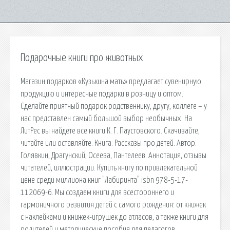
Подарочные книги про животных
Магазин подарков «Кузькина мать» предлагает сувенирную
продукцию и интересные подарки в розницу и оптом.
Сделайте приятный подарок родственнику, другу, коллеге – у
нас представлен самый большой выбор необычных. На
ЛитРес вы найдете все книги К. Г. Паустовского. Скачивайте,
читайте или оставляйте. Книга: Рассказы про детей. Автор:
Голявкин, Драгунский, Осеева, Пантелеев. Аннотация, отзывы
читателей, иллюстрации. Купить книгу по привлекательной
цене среди миллиона книг "Лабиринта" isbn 978-5-17-
112069-6. Мы создаем книги для всестороннего и
гармоничного развития детей с самого рождения: от книжек
с наклейками и книжек-игрушек до атласов, а также книги для
родителей и методические пособия для педагогов.