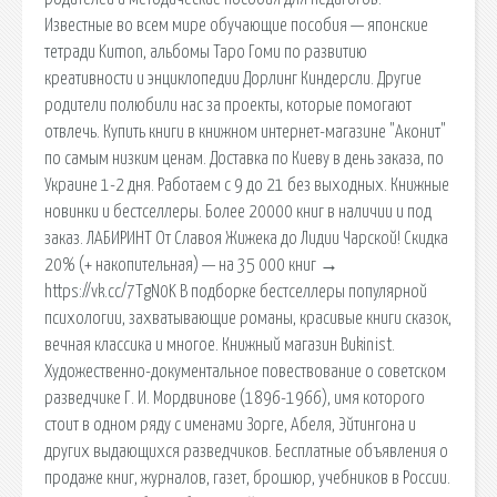
Известные во всем мире обучающие пособия — японские
тетради Kumon, альбомы Таро Гоми по развитию
креативности и энциклопедии Дорлинг Киндерсли. Другие
родители полюбили нас за проекты, которые помогают
отвлечь. Купить книги в книжном интернет-магазине "Аконит"
по самым низким ценам. Доставка по Киеву в день заказа, по
Украине 1-2 дня. Работаем с 9 до 21 без выходных. Книжные
новинки и бестселлеры. Более 20000 книг в наличии и под
заказ. ЛАБИРИНТ От Славоя Жижека до Лидии Чарской! Скидка
20% (+ накопительная) — на 35 000 книг →
https://vk.cc/7TgN0K В подборке бестселлеры популярной
психологии, захватывающие романы, красивые книги сказок,
вечная классика и многое. Книжный магазин Bukinist.
Художественно-документальное повествование о советском
разведчике Г. И. Мордвинове (1896-1966), имя которого
стоит в одном ряду с именами Зорге, Абеля, Эйтингона и
других выдающихся разведчиков. Бесплатные объявления о
продаже книг, журналов, газет, брошюр, учебников в России.