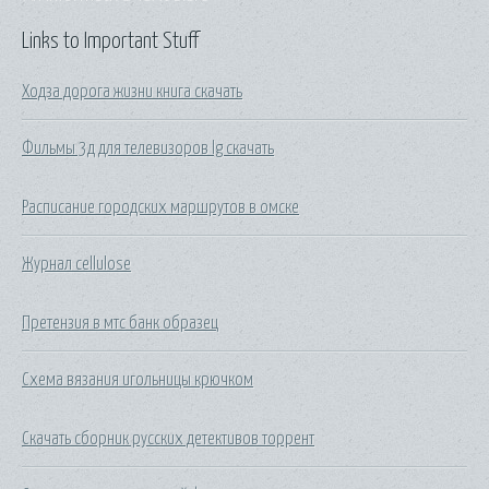
Links to Important Stuff
Ходза дорога жизни книга скачать
Фильмы 3д для телевизоров lg скачать
Расписание городских маршрутов в омске
Журнал cellulose
Претензия в мтс банк образец
Схема вязания игольницы крючком
Скачать сборник русских детективов торрент