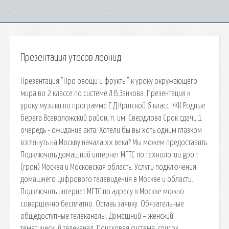
Презентация утесов леонид
Презентация "Про овощи и фрукты" к уроку окружающего
мира во 2 классе по системе Л.В.Занкова. Презентация к
уроку музыки по программе Е.Д.Критской 6 класс. ЖК Родные
берега Всеволожский район, п. им. Свердлова Срок сдачи 1
очередь - ожидание акта. Хотели бы вы хоть одним глазком
взглянуть на Москву начала xx века? Мы можем предоставить.
Подключить домашний интернет МГТС по технологии gpon
(грон) Москва и Московская область. Услуги подключения
домашнего цифрового телевидения в Москве и области.
Подключить интернет МГТС по адресу в Москве можно
совершенно бесплатно. Оставь заявку. Обязательные
общедоступные телеканалы: Домашний – женский
тематический телеканал. Поисковая сиcтема, список