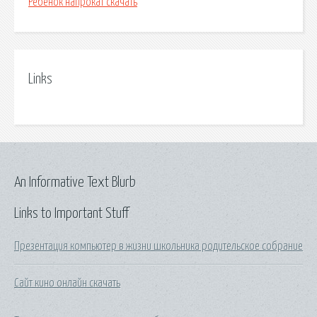
Ребенок напрокат скачать
Links
An Informative Text Blurb
Links to Important Stuff
Презентация компьютер в жизни школьника родительское собрание
Сайт кино онлайн скачать