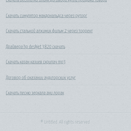
Скачать симулятор макдональдса через руторг
Скачать стальной алхимик фильм 2 через торрент
Драйвера hp deskjet 3820 скачать
Скачать казан казиев скрипач mp3
Договор об оказании аудиторских услуг
Скачать песню зеркала ани лорак
© Untitled. All rights reserved.