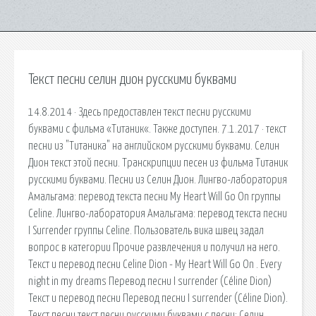
Текст песни селин дион русскими буквами
14.8.2014 · Здесь предоставлен текст песни русскими
буквами с фильма «Титаник«. Также доступен. 7.1.2017 · текст
песни из "Титаника" на английском русскими буквами. Селин
Дион текст этой песни. Транскрипции песен из фильма Титаник
русскими буквами. Песни из Селин Дион. Лингво-лаборатория
Амальгама: перевод текста песни My Heart Will Go On группы
Celine. Лингво-лаборатория Амальгама: перевод текста песни
I Surrender группы Celine. Пользователь вика швец задал
вопрос в категории Прочие развлечения и получил на него.
Текст и перевод песни Celine Dion - My Heart Will Go On . Every
night in my dreams Перевод песни I surrender (Céline Dion)
Текст и перевод песни Перевод песни I surrender (Céline Dion).
Текст песни текст песни русскими буквами с песни: Селин