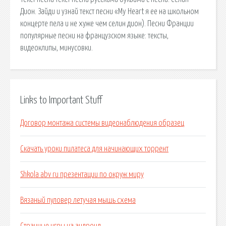
Дион. Зайди и узнай текст песни «My Heart я ее на школьном
концерте пела и не хуже чем селин дион). Песни Франции
популярные песни на французском языке: тексты,
видеоклипы, минусовки.
Links to Important Stuff
Договор монтажа системы видеонаблюдения образец
Скачать уроки пилатеса для начинающих торрент
Shkola abv ru презентации по окруж миру
Вязаный пуловер летучая мышь схема