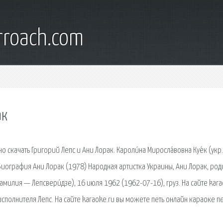
rroach.com
ак
скачать Григорий Лепс и Ани Лорак. Кароли́на Миросла́вовна Куе́к (укр.
. Биография Ани Лорак (1978) Народная артистка Украины, Ани Лорак, род
амилия — Лепсвери́дзе), 16 июля 1962 (1962-07-16), груз. На сайте kara
сполнителя Лепс. На сайте karaoke.ru вы можете петь онлайн караоке п