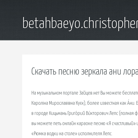
betahbaeyo.christophe
Скачать песню зеркала ани лор
На музыкальном портале Зайцев.нет Вы можете бесплатно 
Кароліна Мирославівна Куєк), более известная как А́ни
в городе Кицьмань Григо́рий Ви́кторович Лепс (полная ф
вы можете петь онлайн караоке песню «Я счастливый» и
«Рюмка водки на столе» исполнителя Лепс.