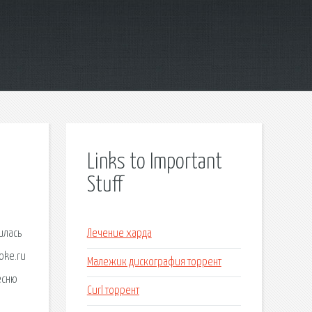
Links to Important
Stuff
илась
Лечение харда
oke.ru
Малежик дискография торрент
есню
Curl торрент