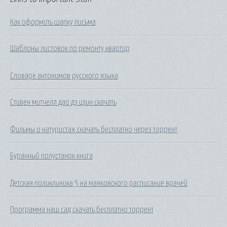
Как оформить шапку письма
Шаблоны листовок по ремонту квартир
Словаре антонимов русского языка
Стивен митчелл дао дэ цзин скачать
Фильмы о натуристах скачать бесплатно через торрент
Буранный полустанок книга
Детская поликлиника 5 на маяковского расписание врачей
Программа наш сад скачать бесплатно торрент