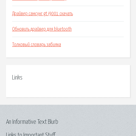
Драйвер самсунг gt i9001 скачать
Обновить драйвер для bluetooth
Толковый словарь забияка
Links
An Informative Text Blurb
Links to Important Stuff