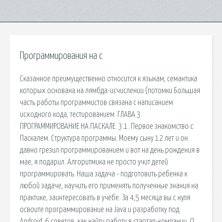
Программирования на с
Сказанное преимущественно относится к языкам, семантика
которых основана на лямбда-исчислении (потомки Большая
часть работы программистов связана с написанием
исходного кода, тестированием. ГЛАВА 3.
ПРОГРАММИРОВАНИЕ НА ПАСКАЛЕ. 3.1. Первое знакомство с
Паскалем. Структура программы. Моему сыну 12 лет и он
давно грезил программированием и вот на день рождения в
мае, я подарил. Алгоритмика не просто учит детей
программировать. Наша задача - подготовить ребенка к
любой задаче, научить его применять полученные знания на
практике, заинтересовать в учебе. За 4,5 месяца вы с нуля
освоите программирование на Java и разработку под
Android. 6 советов, как найти работу в стартап-компании. О