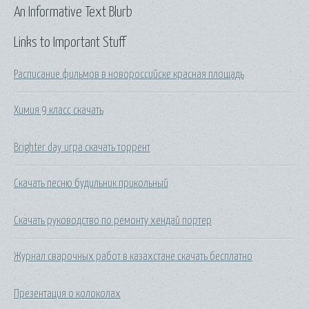
An Informative Text Blurb
Links to Important Stuff
Расписание фильмов в новороссийске красная площадь
Химия 9 класс скачать
Brighter day игра скачать торрент
Скачать песню будильник прикольный
Скачать руководство по ремонту хендай портер
Журнал сварочных работ в казахстане скачать бесплатно
Презентация о колоколах