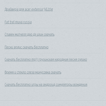
Драйвера для acer extensa 5620g
Fat trel muva russia
Стивен митчелл дао дэ цзин скачать
Песни ардис скачать бесплатно
Скачать бесплатно mp3 грузинская народная песня сулико
Время и стекло слеза минусовка скачать
Скачать бесплатно игры на андроид симуляторы вождения