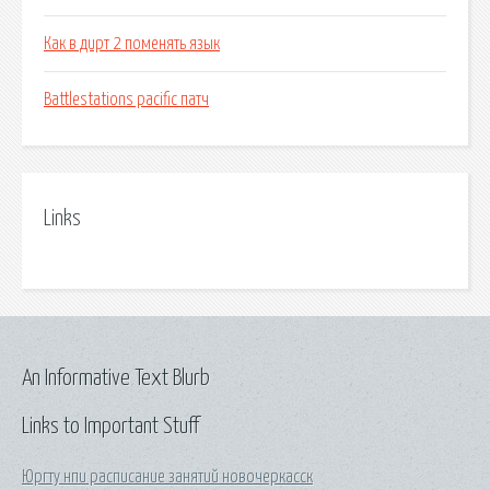
Как в дирт 2 поменять язык
Battlestations pacific патч
Links
An Informative Text Blurb
Links to Important Stuff
Юргту нпи расписание занятий новочеркасск