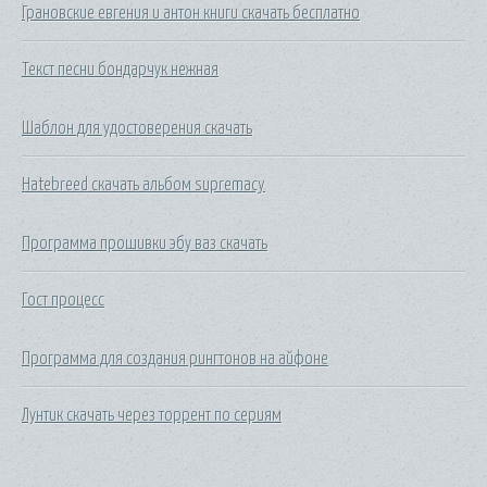
Грановские евгения и антон книги скачать бесплатно
Текст песни бондарчук нежная
Шаблон для удостоверения скачать
Hatebreed скачать альбом supremacy
Программа прошивки эбу ваз скачать
Гост процесс
Программа для создания рингтонов на айфоне
Лунтик скачать через торрент по сериям