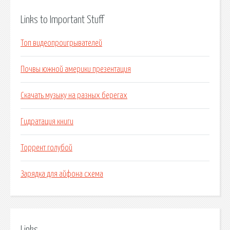
Links to Important Stuff
Топ видеопроигрывателей
Почвы южной америки презентация
Скачать музыку на разных берегах
Гидратация книги
Торрент голубой
Зарядка для айфона схема