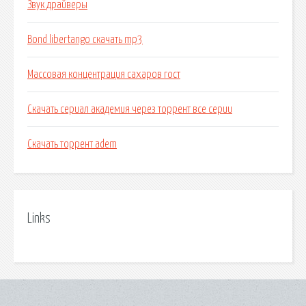
Звук драйверы
Bond libertango скачать mp3
Массовая концентрация сахаров гост
Скачать сериал академия через торрент все серии
Скачать торрент adem
Links