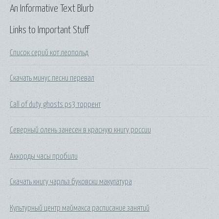
An Informative Text Blurb
Links to Important Stuff
Список серий кот леопольд
Скачать минус песни перевал
Call of duty ghosts ps3 торрент
Северный олень занесен в красную книгу россии
Аккорды часы пробили
Скачать книгу чарльз буковски макулатура
Культурный центр маймакса расписание занятий