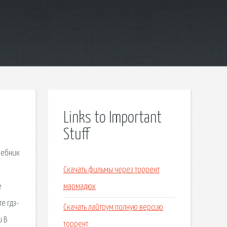
Links to Important
Stuff
шебник
Скачать фильмы через торрент
е
мармадюк
е гдз-
Скачать лайтрум полную версию
и В
торрент