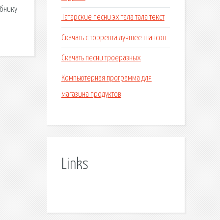
ебнику
Татарские песни эх тала тала текст
Скачать с торрента лучшее шансон
Скачать песни троеразных
Компьютерная программа для
магазина продуктов
Links