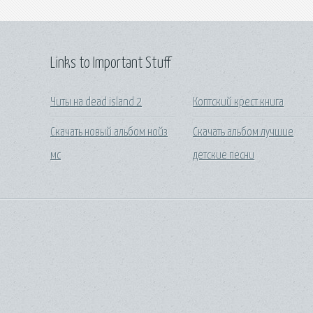
Links to Important Stuff
Читы на dead island 2
Коптский крест книга
Скачать новый альбом нойз
Скачать альбом лучшие
мс
детские песни