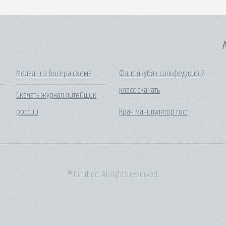
A
Медаль из бисера схема
Флис якубяк сольфеджио 7
класс скачать
Скачать журнал литейщик
россии
Кран манипулятор гост
© Untitled. All rights reserved.