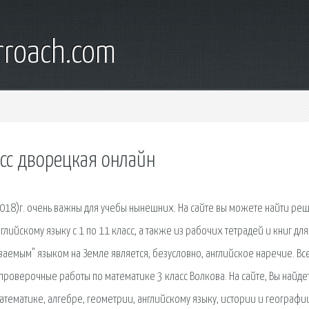
rroach.com
сс дворецкая онлайн
2018)г. очень важны для учебы нынешних. На сайте вы можете найти ре
лийскому языку с 1 по 11 класс, а также из рабочих тетрадей и книг для
аемым" языком на Земле является, безусловно, английское наречие. Вс
проверочные работы по математике 3 класс Волкова. На сайте, Вы найдет
атематике, алгебре, геометрии, английскому языку, истории и географи