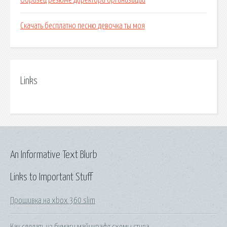
Образец резюме директора организации
Скачать бесплатно песню девочка ты моя
Links
An Informative Text Blurb
Links to Important Stuff
Прошивка на xbox 360 slim
Как сделать из бумаги майнкрафт схемы стива