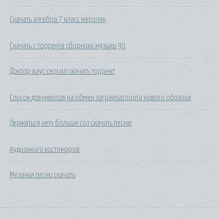
Скачать алгебра 7 класс мерзляк
Скачать с торрента сборники музыки 90
Доктор хаус сериал скачать торрент
Список документов на обмен загранпаспорта нового образца
Держаться нету больше сил скачать песню
Аудиокниги костомаров
Меланья песни скачать