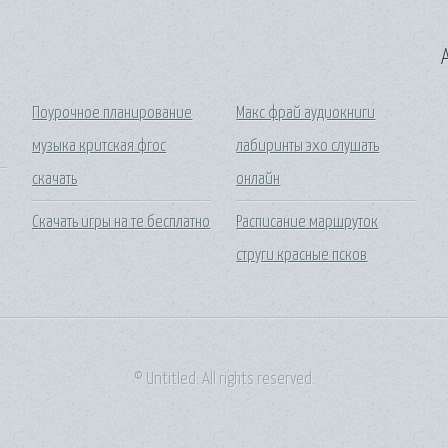
A
Поурочное планирование
Макс фрай аудиокниги
музыка критская фгос
лабиринты эхо слушать
скачать
онлайн
Скачать игры на те бесплатно
Расписание маршруток
струги красные псков
© Untitled. All rights reserved.