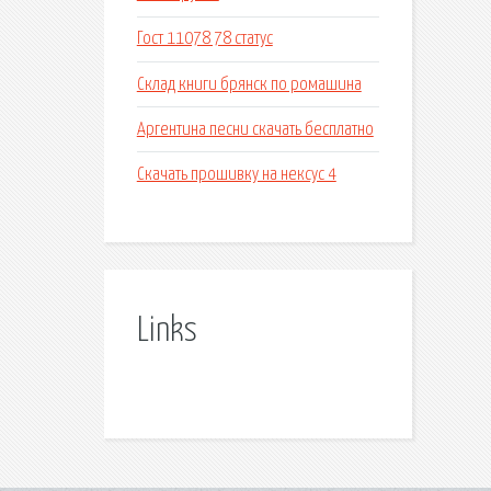
Гост 11078 78 статус
Склад книги брянск по ромашина
Аргентина песни скачать бесплатно
Скачать прошивку на нексус 4
Links