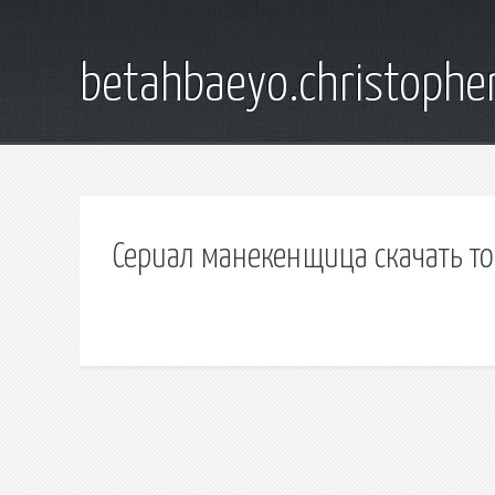
betahbaeyo.christophe
Сериал манекенщица скачать т