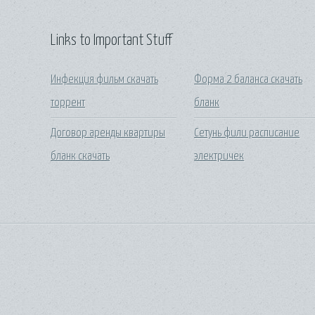
Links to Important Stuff
Инфекция фильм скачать
Форма 2 баланса скачать
торрент
бланк
Договор аренды квартиры
Сетунь фили расписание
бланк скачать
электричек