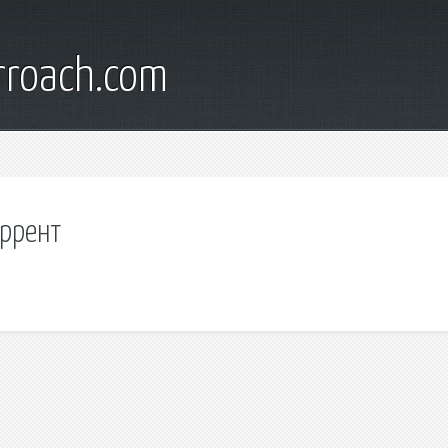
rroach.com
оррент