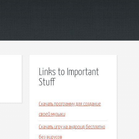
Links to Important
Stuff
Скачать программу для создание
своей музыки
Скачать игру на андроид бесплатно
без вирусов