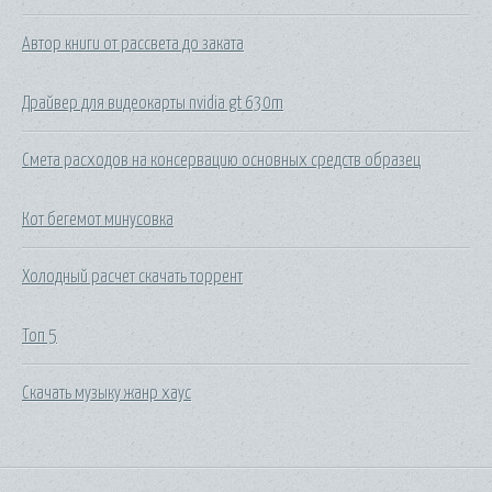
Автор книги от рассвета до заката
Драйвер для видеокарты nvidia gt 630m
Смета расходов на консервацию основных средств образец
Кот бегемот минусовка
Холодный расчет скачать торрент
Топ 5
Скачать музыку жанр хаус