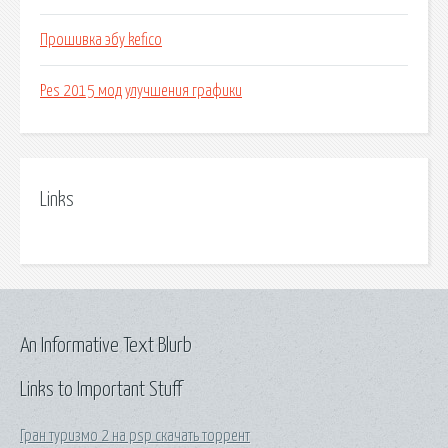
Прошивка эбу kefico
Pes 2015 мод улучшения графики
Links
An Informative Text Blurb
Links to Important Stuff
Гран туризмо 2 на psp скачать торрент