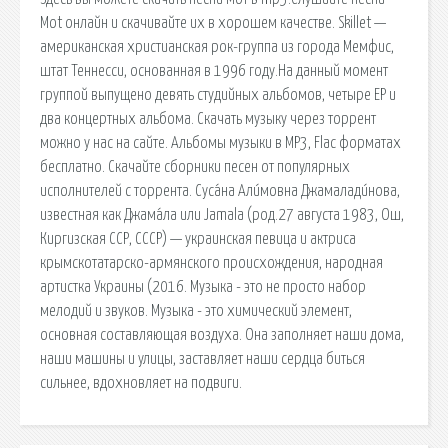
Mot онлайн и скачивайте их в хорошем качестве. Skillet —
американская христианская рок-группа из города Мемфис,
штат Теннесси, основанная в 1996 году.На данный момент
группой выпущено девять студийных альбомов, четыре EP и
два концертных альбома. Скачать музыку через торрент
можно у нас на сайте. Альбомы музыки в MP3, Flac форматах
бесплатно. Скачайте сборники песен от популярных
исполнителей с торрента. Суса́на Али́мовна Джамалади́нова,
известная как Джама́ла или Jamala (род.27 августа 1983, Ош,
Киргизская ССР, СССР) — украинская певица и актриса
крымскотатарско-армянского происхождения, народная
артистка Украины (2016. Музыка - это не просто набор
мелодий и звуков. Музыка - это химический элемент,
основная составляющая воздуха. Она заполняет наши дома,
наши машины и улицы, заставляет наши сердца биться
сильнее, вдохновляет на подвиги.