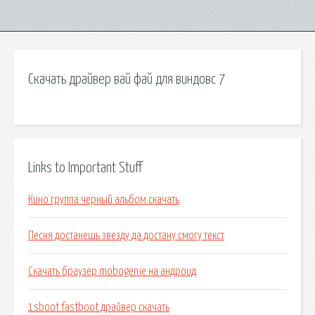
Скачать драйвер вай фай для виндовс 7
Links to Important Stuff
Кино группа черный альбом скачать
Песня достанешь звезду да достану смогу текст
Скачать браузер mobogenie на андроид
1sboot fastboot драйвер скачать