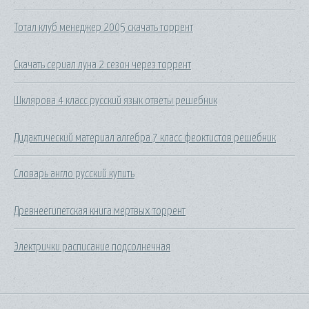
Тотал клуб менеджер 2005 скачать торрент
Скачать сериал луна 2 сезон через торрент
Шклярова 4 класс русский язык ответы решебник
Дидактический материал алгебра 7 класс феоктистов решебник
Словарь англо русский купить
Древнеегипетская книга мертвых торрент
Электрички расписание подсолнечная