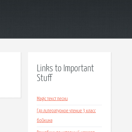
Links to Important
Stuff
Magic текст песни
Гдз литературное чтение 3 класс
бойкина