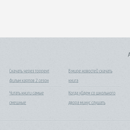
A
Скачать через торрент
В мире новостей скачать
фильм карпов 2 сезон
книга
Читать книги самые
Когда уйдем со школьного
смешные
двора минус слушать