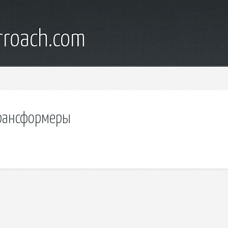
rroach.com
трансформеры