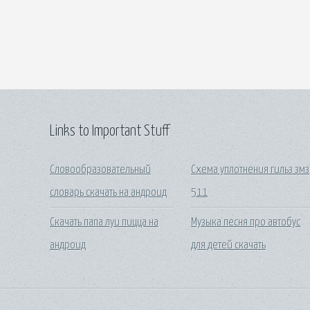
Links to Important Stuff
Словообразовательный
Схема уплотнения гильз змз
словарь скачать на андроид
511
Скачать папа луи пицца на
Музыка песня про автобус
андроид
для детей скачать