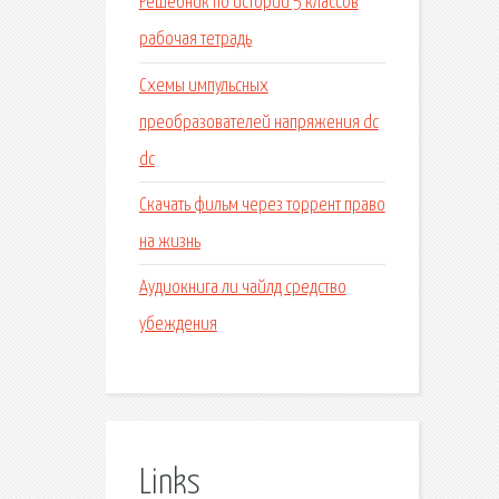
Решебник по истории 5 классов
рабочая тетрадь
Схемы импульсных
преобразователей напряжения dc
dc
Скачать фильм через торрент право
на жизнь
Аудиокнига ли чайлд средство
убеждения
Links