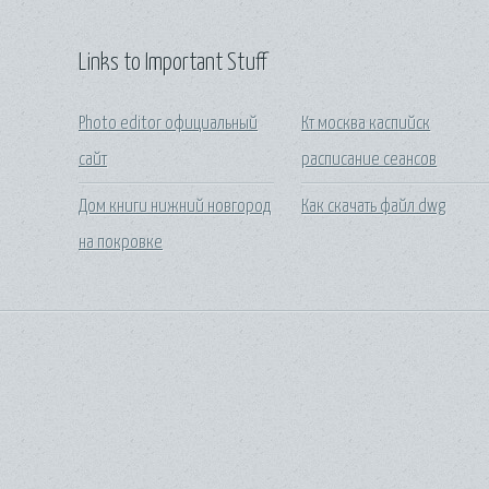
Links to Important Stuff
Photo editor официальный
Кт москва каспийск
сайт
расписание сеансов
Дом книги нижний новгород
Как скачать файл dwg
на покровке