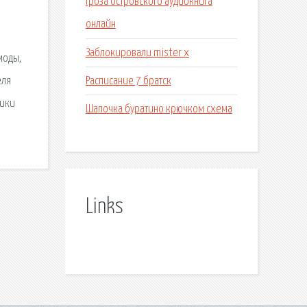
Гроза островского аудиокнига
онлайн
Заблокировали mister x
моды,
Расписание 7 братск
еля
ники
Шапочка буратино крючком схема
Links