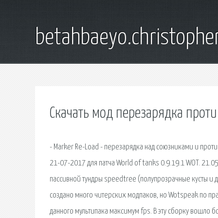
betahbaeyo.christophe
Скачать мод перезарядка проти
- Marker Re-Load - перезарядка над союзниками и прот
21-07-2017 для патча World of tanks 0.9.19.1 WOT. 21.05
пассивной тундры speedtree (полупрозрачные кусты и д
создано много читерских модпаков, но Wotspeak по пр
данного мультипака максимум fps. В эту сборку вошло 