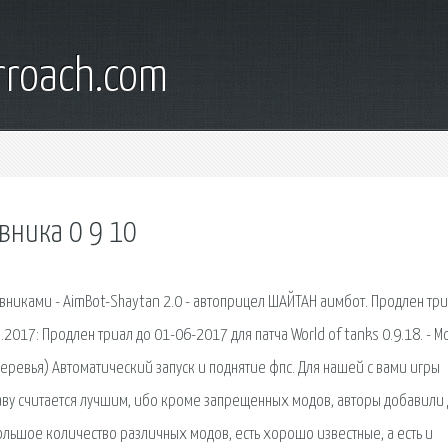
rroach.com
вника 0 9 10
ивниками - AimBot-Shaytan 2.0 - автоприцел ШАЙТАН аимбот. Продлен три
.2017: Продлен триал до 01-06-2017 для патча World of tanks 0.9.18. - М
еревья) Автоматический запуск и поднятие фпс. Для нашей с вами игры
аву считается лучшим, ибо кроме запрещенных модов, авторы добавили
большое количество различных модов, есть хорошо известные, а есть и