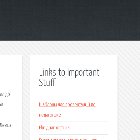
Links to Important
Stuff
ал до
од
Шаблоны для презентаций по
педагогике
 Девиз
Elm диагностика