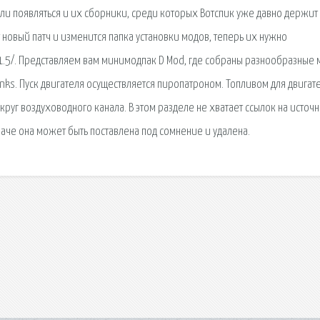
ли появляться и их сборники, среди которых Вотспик уже давно держит
 новый патч и изменится папка установки модов, теперь их нужно
1.5/. Представляем вам минимодпак D Mod, где собраны разнообразные 
nks. Пуск двигателя осуществляется пиропатроном. Топливом для двигат
руг воздуховодного канала. В этом разделе не хватает ссылок на источ
че она может быть поставлена под сомнение и удалена.