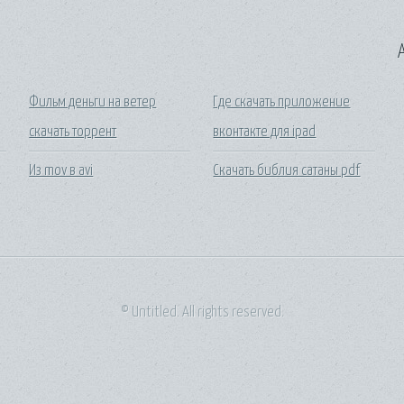
A
Фильм деньги на ветер
Где скачать приложение
скачать торрент
вконтакте для ipad
Из mov в avi
Скачать библия сатаны pdf
© Untitled. All rights reserved.