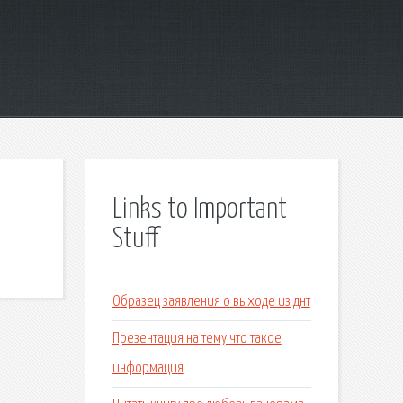
Links to Important
Stuff
Образец заявления о выходе из днт
Презентация на тему что такое
информация