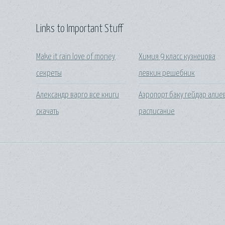
Links to Important Stuff
Make it rain love of money
Химия 9 класс кузнецова
секреты
левкин решебник
Александр варго все книги
Аэропорт баку гейдар алие
скачать
расписание