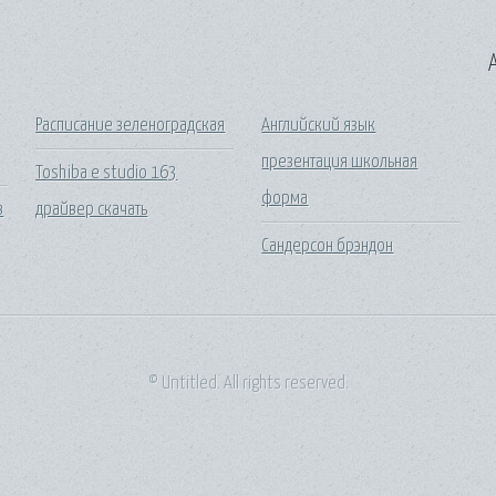
A
Расписание зеленоградская
Английский язык
презентация школьная
Toshiba e studio 163
форма
в
драйвер скачать
Сандерсон брэндон
© Untitled. All rights reserved.