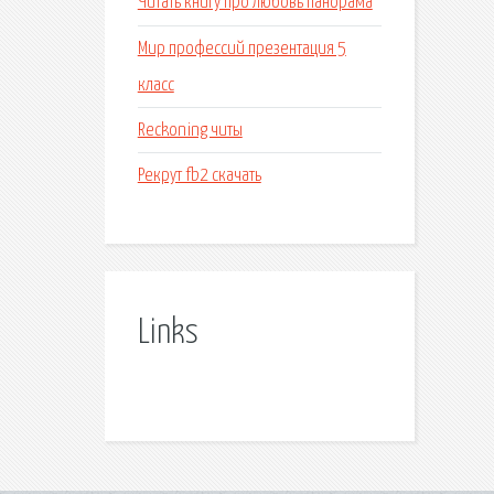
Читать книгу про любовь панорама
Мир профессий презентация 5
класс
Reckoning читы
Рекрут fb2 скачать
Links