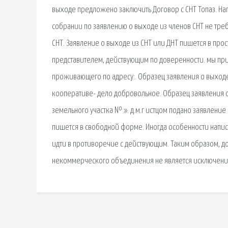
выходе предложено заключить Договор с СНТ Топаз. Н
собрании по заявлению о выходе из членов СНТ не тре
СНТ. Заявление о выходе из СНТ или ДНТ пишется в про
представителем, действующим по доверенности. мы пр
проживающего по адресу:. Образец заявления о выходе
кооперативе- дело добровольное. Образец заявления о
земельного участка № ». д.м.г истцом подано заявлени
пишется в свободной форме. Иногда особенности напис
идти в противоречие с действующим. Таким образом, д
некоммерческого объединения не является исключение