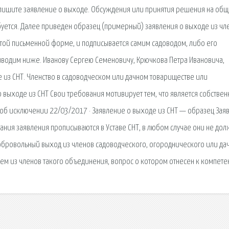
апишите заявление о выходе. Обсуждения или принятия решения на об
буется. Далее приведен образец (примерный) заявления о выходе из чл
стой письменной форме, и подписывается самим садоводом, либо его
иводим ниже. Иванову Сергею Семеновичу, Крючкова Петра Ивановича,
 из СНТ. Членство в садоводческом или дачном товариществе или
 выходе из СНТ Свои требования мотивирует тем, что является собстве
е об исключении 22/03/2017 · Заявление о выходе из СНТ — образец Зая
ания заявления прописываются в Уставе СНТ, в любом случае они не до
обровольный выход из членов садоводческого, огороднического или да
м из членов такого объединения, вопрос о котором отнесен к компете