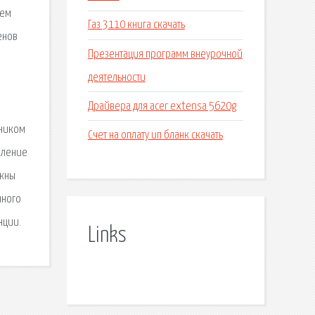
щем
Газ 3110 книга скачать
енов
Презентация программ внеурочной
деятельности
Драйвера для acer extensa 5620g
нником
Счет на оплату ип бланк скачать
вление
лжны
чного
нции.
Links