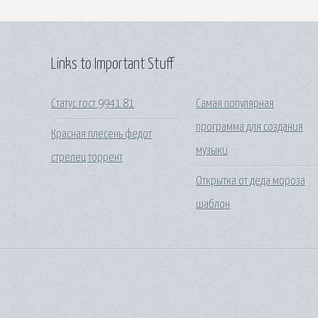
Links to Important Stuff
Статус гост 9941 81
Самая популярная
программа для создания
Красная плесень федот
музыки
стрелец торрент
Открытка от деда мороза
шаблон