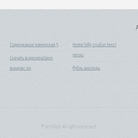
A
Содержание каменская 5
Home billy crudup текст
песни
Скачать видеодрайвер
виндовс xp
Рубль аккорды
© Untitled. All rights reserved.