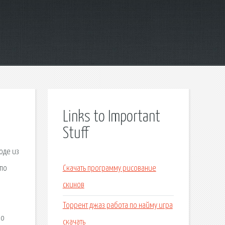
Links to Important
Stuff
оде из
 по
Скачать программу рисование
скинов
Торрент джаз работа по найму игра
 о
скачать