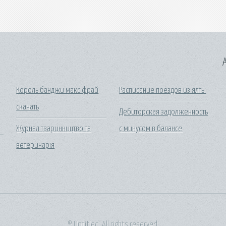
A
Король банджи макс фрай
Расписание поездов из ялты
скачать
Дебиторская задолженность
Журнал тваринництво та
с минусом в балансе
ветеринарія
© Untitled. All rights reserved.