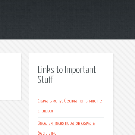
Links to Important
Stuff
Скачать минус бесплатно ты мне не
снишься
Веселая песня пиратов скачать
бесплатно