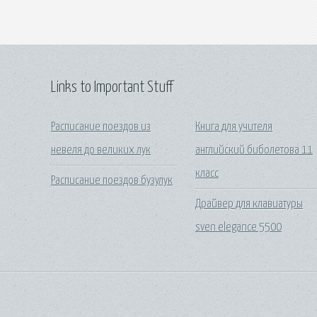
Links to Important Stuff
Расписание поездов из
Книга для учителя
невеля до великих лук
английский биболетова 11
класс
Расписание поездов бузулук
Драйвер для клавиатуры
sven elegance 5500