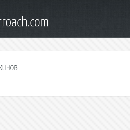
rroach.com
скинов