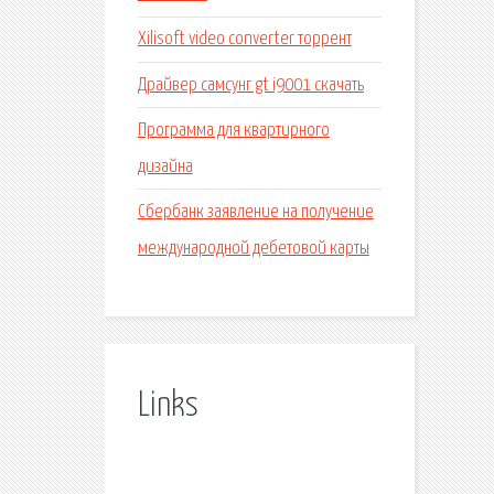
Xilisoft video converter торрент
Драйвер самсунг gt i9001 скачать
Программа для квартирного
дизайна
Сбербанк заявление на получение
международной дебетовой карты
Links