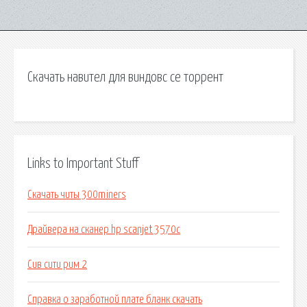
Скачать навител для виндовс се торрент
Links to Important Stuff
Скачать читы 300miners
Драйвера на сканер hp scanjet 3570c
Сив сити рим 2
Справка о заработной плате бланк скачать