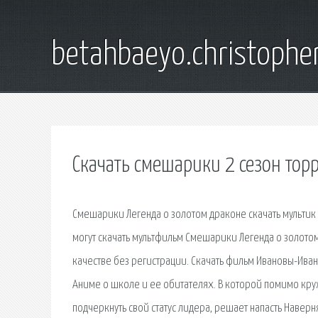
betahbaeyo.christophe
Скачать смешарики 2 сезон тор
Смешарики Легенда о золотом драконе скачать мультик 2
могут скачать мультфильм Смешарики Легенда о золотом
качестве без регистрации. Скачать фильм Ивановы-Иван
Аниме о школе и ее обитателях. В которой помимо кружк
подчеркнуть свой статус лидера, решает напасть Наверн