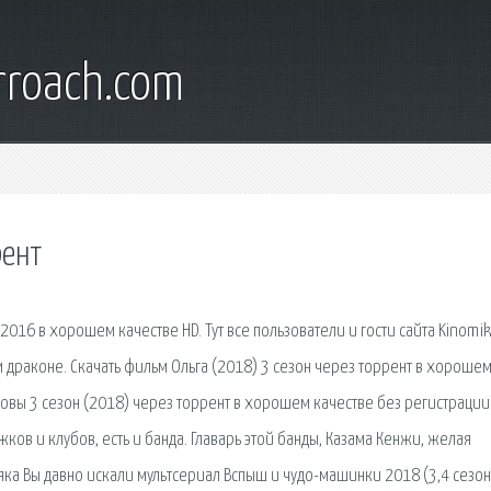
rroach.com
рент
016 в хорошем качестве HD. Тут все пользователи и гости сайта Kinomik
 драконе. Скачать фильм Ольга (2018) 3 сезон через торрент в хороше
овы 3 сезон (2018) через торрент в хорошем качестве без регистрации
ов и клубов, есть и банда. Главарь этой банды, Казама Кенжи, желая
яка Вы давно искали мультсериал Вспыш и чудо-машинки 2018 (3,4 сезон