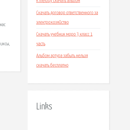
K melody скачать альбом
Скачать договор ответственного за
электрохозяйство
нас
Скачать учебник моро 3 класс 1
часть
миксы,
Альбом артура забыть нельзя
скачать бесплатно
Links