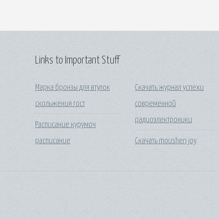
Links to Important Stuff
Марка бронзы для втулок
Скачать журнал успехи
скольжения гост
современной
радиоэлектроники
Расписание курумоч
расписание
Скачать moushen joy