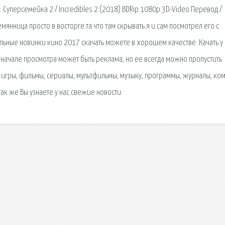
Суперсемейка 2 / Incredibles 2 (2018) BDRip 1080p 3D-Video Перевод /
мянница просто в восторге та что там скрывать я и сам посмотрел его с
ьные новинки кино 2017 скачать можете в хорошем качестве. Качать у 
В начале просмотра может быть реклама, но ее всегда можно пропустить
т игры, фильмы, сериалы, мультфильмы, музыку, программы, журналы, ко
так же Вы узнаете у нас свежие новости.