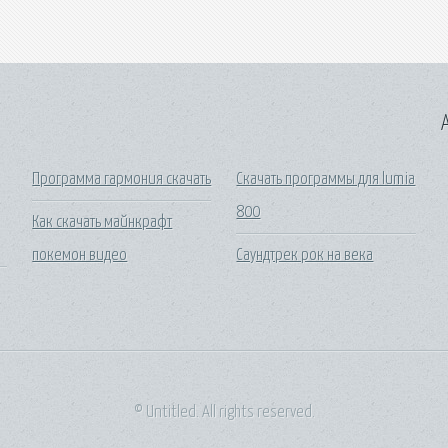
A
Программа гармония скачать
Скачать программы для lumia
800
Как скачать майнкрафт
покемон видео
Саундтрек рок на века
© Untitled. All rights reserved.