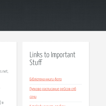
Links to Important
Stuff
s.net,
м
Бібліотека книги фото
.
Пулково расписание рейсов спб
сочи
) в