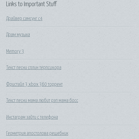
Links to Important Stuff
Драйвер самсунг с4
Драм музыка
Memory 3
Текст песни сплин терпсихора
Фристайл 3 xbox 360 торрент
Текст песни мама любит рэп мама босс
Инстаграм зайти с телефона
Геометрия апостолова решебник