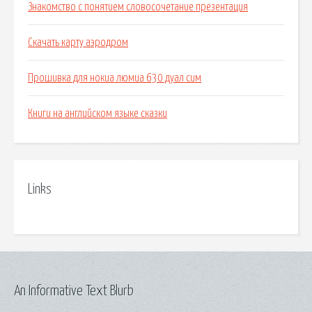
Знакомство с понятием словосочетание презентация
Скачать карту аэродром
Прошивка для нокиа люмиа 630 дуал сим
Книги на английском языке сказки
Links
An Informative Text Blurb