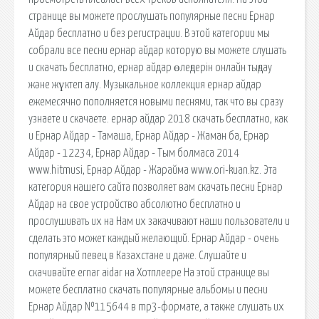
странице вы можете прослушать популярные песни Ернар
Айдар бесплатно и без регистрации. В этой категории мы
собрали все песни ернар айдар которую вы можете слушать
и скачать бесплатно, ернар айдар өлеңдерін онлайн тыңдау
және жүктеп алу. Музыкальное коллекция ернар айдар
ежемесячно пополняется новыми песнями, так что вы сразу
узнаете и скачаете. ернар айдар 2018 cкачать бесплатно, как
и Ернар Айдар - Тамаша, Ернар Айдар - Жаман ба, Ернар
Айдар - 12234, Ернар Айдар - Тым болмаса 2014
www.hitmusi, Ернар Айдар - Жарайма www.ori-kuan.kz. Эта
категория нашего сайта позволяет вам скачать песни Ернар
Айдар на свое устройство абсолютно бесплатно и
прослушивать их на Нам их закачивают наши пользователи и
сделать это может каждый желающий. Ернар Айдар - очень
популярный певец в Казахстане и даже. Слушайте и
скачивайте ernar aidar на Хотплеере На этой странице вы
можете бесплатно скачать популярные альбомы и песни
Ернар Айдар №115644 в mp3-формате, а также слушать их