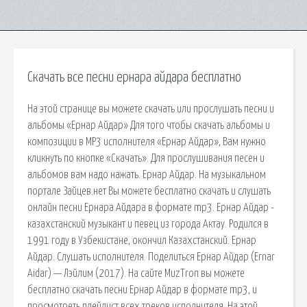
Скачать все песни ернара айдара бесплатно
На этой странице вы можете скачать или прослушать песни и
альбомы «Ернар Айдар» Для того чтобы скачать альбомы и
композиции в MP3 исполнителя «Ернар Айдар», Вам нужно
кликнуть по кнопке «Скачать». Для прослушивания песен и
альбомов вам надо нажать. Ернар Айдар. На музыкальном
портале Зайцев.нет Вы можете бесплатно скачать и слушать
онлайн песни Ернара Айдара в формате mp3. Ернар Айдар -
казахстанский музыкант и певец из города Актау. Родился в
1991 году в Узбекистане, окончил Казахстанский. Ернар
Айдар. Слушать исполнителя. Поделиться Ернар Айдар (Ernar
Aidar) — Лэйлим (2017). На сайте MuzTron вы можете
бесплатно скачать песни Ернар Айдар в формате mp3, и
просмотреть плейлист всех треков исполнителя. На этой