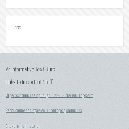
Links
An Informative Text Blurb
Links to Important Stuff
Игра охотники за привидениями 2 скачать торрент
Расписание электричек н новгород каликино
Скачать msi installer