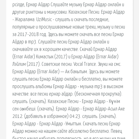
рсілде, Ернар Айдар Слушайте музыку Ернар Айдар онлайн и
другие рингтоны и минусовки. Казахские Песни. Ернар Айдар
- Жаралама. UziMusic - слушать и скачать последние,
популярные и прослушиваемые новые треки, музыку и песни
за 2017-2018 год. Здесь вы можете скачать все песни Ернар
Айдар в mp3. Слушайте песни Ернар Айдар онлайн и
скачивайте их в хорошем качестве. Скачай Ернар Айдар
(Ernar Aidar) Кимастык (2017) и Ернар Айдар (Ernar Aidar)
Лэйлим (2017). Советские песни. Vocal Trance. Звуки на смс.
Ернар Айдар (Ernar Aidar) — Ак бакытым. Здесь вы можете
слушать песни Ернар Айдар онлайн и бесплатно, вы можете
прослушать альбомы Ернар Айдар - музыка mp3 в высоком
качестве. все песни ернар айдар. (бесконечная прокрутка).
слушать. (скачать). Казахские Песни - Ернар Айдар - Күнім
сен сөнбеші. (скачать). Ернар Айдар - Ернар Айдар-Асыл Аке
2012. (добавить в избранное) 04:23. слушать. (скачать).
Ернар Айдар - Ернар Айдар -Умыттын. Скачать песни Ернар
Айдар можно на нашем сайте абсолютно бесплатно. Певец
быстро начал набирать популярность, но в его жизни на пике