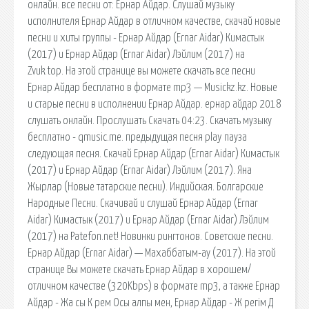
онлайн. все песни от: Ернар Айдар. Слушай музыку
исполнителя Ернар Айдар в отличном качестве, скачай новые
песни и хиты группы - Ернар Айдар (Ernar Aidar) Кимастык
(2017) и Ернар Айдар (Ernar Aidar) Лэйлим (2017) на
Zvuk.top. На этой странице вы можете скачать все песни
Ернар Айдар бесплатно в формате mp3 — Musickz.kz. Новые
и старые песни в исполнении Ернар Айдар. ернар айдар 2018
слушать онлайн. Прослушать Скачать 04:23. Скачать музыку
бесплатно - qmusic.me. предыдущая песня play пауза
следующая песня. Скачай Ернар Айдар (Ernar Aidar) Кимастык
(2017) и Ернар Айдар (Ernar Aidar) Лэйлим (2017). Яна
Жырлар (Новые татарские песни). Индийская. Болгарские
Народные Песни. Скачивай и слушай Ернар Айдар (Ernar
Aidar) Кимастык (2017) и Ернар Айдар (Ernar Aidar) Лэйлим
(2017) на Patefon.net! Новинки рингтонов. Советские песни.
Ернар Айдар (Ernar Aidar) — Махаббатым-ау (2017). На этой
странице Вы можете скачать Ернар Айдар в хорошем/
отличном качестве (320Kbps) в формате mp3, а также Ернар
Айдар - Жа сы К рем Осы алпы мен, Ернар Айдар - Ж регім Д