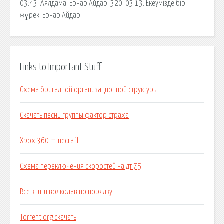
03:43. Аялдама. Ернар Айдар. 320. 03:13. Екеумізде бір
жүрек. Ернар Айдар.
Links to Important Stuff
Схема бригадной организационной структуры
Скачать песни группы фактор страха
Xbox 360 minecraft
Схема переключения скоростей на дт 75
Все книги волкодав по порядку
Torrent org скачать