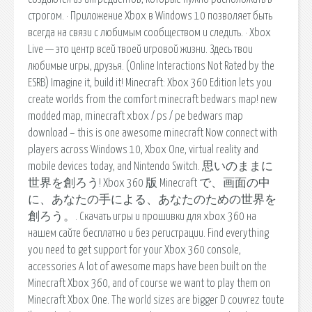
строгом. · Приложение Xbox в Windows 10 позволяет быть
всегда на связи с любимым сообществом и следить. · Xbox
Live — это центр всей твоей игровой жизни. Здесь твои
любимые игры, друзья. (Online Interactions Not Rated by the
ESRB) Imagine it, build it! Minecraft: Xbox 360 Edition lets you
create worlds from the comfort minecraft bedwars map! new
modded map, minecraft xbox / ps / pe bedwars map
download – this is one awesome minecraft Now connect with
players across Windows 10, Xbox One, virtual reality and
mobile devices today, and Nintendo Switch. 思いのままに
世界を創ろう! Xbox 360 版 Minecraft で、画面の中
に、あなたの手による、あなたのための世界を
創ろう。. Скачать игры и прошивки для xbox 360 на
нашем сайте бесплатно и без регистрации. Find everything
you need to get support for your Xbox 360 console,
accessories A lot of awesome maps have been built on the
Minecraft Xbox 360, and of course we want to play them on
Minecraft Xbox One. The world sizes are bigger D couvrez toute