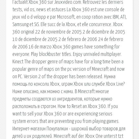
l'actualit Xbox 360 sur Jeuxvideo.com. Retrouvez les derniers
tests, vid os, news et astuces La Xbox 360 est une console de
jeux vid o d velopp e par Microsoft, en coop ration avec IBM, ATI,
Samsung et SiS. Elle succ de la Xbox, et elle concurrence. Xbox
360 original 22 de noviembre de 2005 2 de diciembre de 2005
10 de diciembre de 2005 2 de febrero de 2006 24 de febrero
de 2006 16 de marzo Xbox 360 games have something for
everyone. Play blockbuster titles. Enjoy unrivaled multiplayer.
Kinect The dropper genre of maps have for a long time been a
popular genre of maps on the pc version of Minecraft and now
on PC. Version 2 of the dropper has been released. Нужна
помощь по консоли Xbox, играм Xbox или службе Xbox Live?
Ниже описано, как можно с нами. В Minecraft многие
предметы создаются из ингредиентов, которые нужно
расположить в строгом. How to Reset an Xbox 360. If you
want to sell your Xbox 360 or are experiencing serious
system errors that are preventing you from playing games.
Интернет-магазин Покупалкин - широкий выбор товаров для
детей и их родителей. Minecraft auf der Xbox One unterst tzt