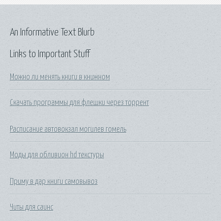
An Informative Text Blurb
Links to Important Stuff
Можно ли менять книги в книжном
Скачать программы для флешки через торрент
Расписание автовокзал могилев гомель
Моды для обливион hd текстуры
Приму в дар книги самовывоз
Читы для саинс