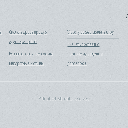
A
в
Скачать драйвера для
Victory at sea скачать игру
адаптера tp link
Скачать бесплатно
Вязание крючком схемы
программу ведение
квадратные мотивы
договоров
© Untitled. All rights reserved.