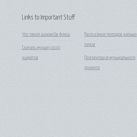
Links to Important Stuff
Что такое шоквейв флеш
Расписание поездов харько
пенза
Скачать музыку осор
эшматов
Презентация музыкального
проекта