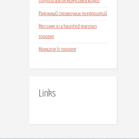
Голубой вагон минусовка видео
Радужный справочник предприятий
Message in a haunted mansion
торрент
Magazine ls торрент
Links