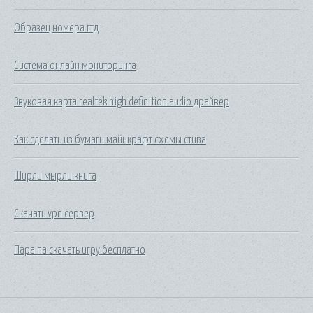
Образец номера гтд
Система онлайн мониторинга
Звуковая карта realtek high definition audio драйвер
Как сделать из бумаги майнкрафт схемы стива
Ширли мырли книга
Скачать vpn сервер
Пара па скачать игру бесплатно