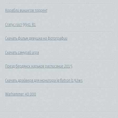
Корабли викингов торрент
Статус гост 9941 81
Скачать фильм девушка на фотографии
Скачать самурай игра
Поезд бердянск харьков расписание 2015
Скачать драйвера для монитора lg flatron l192ws
Warhammer 40 000