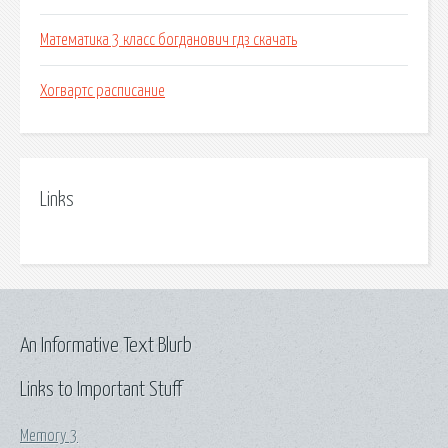
Математика 3 класс богданович гдз скачать
Хогвартс расписание
Links
An Informative Text Blurb
Links to Important Stuff
Memory 3