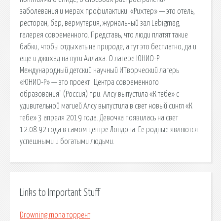
заболевания и мерах профилактики. «Рихтер» — это отель,
ресторан, бар, вермутерия, журнальный зал Lebigmag,
галерея современного. Представь, что люди платят такие
бабки, чтобы отдыхать на природе, а тут это бесплатно, да и
еще и джихад на пути Аллаха. О лагере ЮНИО-Р
Международный детский научный ИТворческий лагерь
«ЮНИО-Р» — это проект "Центра современного
образования" (Россия) при. Алсу выпустила «К тебе» с
удивительной магией Алсу выпустила в свет новый сингл «К
тебе» 3 апреля 2019 года. Девочка появилась на свет
12.08.92 года в самом центре Лондона. Ее родные являются
успешными и богатыми людьми.
Links to Important Stuff
Drowning mona торрент