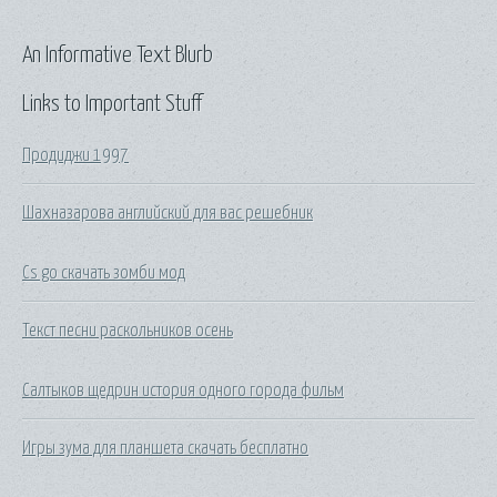
An Informative Text Blurb
Links to Important Stuff
Продиджи 1997
Шахназарова английский для вас решебник
Cs go скачать зомби мод
Текст песни раскольников осень
Салтыков щедрин история одного города фильм
Игры зума для планшета скачать бесплатно