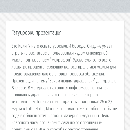
Татуировки презентация
Это Коля. У него есть татуировки. И борода. Он даже умеет
играть на бас гитаре и пользоваться чудом инженерной
мысли под названием "микрофон". Удивительно, но всего
лишь три процента теряющих волосы прилагают усилия для
предотвращения или остановки процесса облысения.
Презентация на тему "Зачем людям украшения?" для урока в
5 классе. В материале находится информация о том как
появились украшения, что они означали Лазерные
технологии Fotona на страже красоты и здоровья! 26 и 27
марта в Lotte Hotel, Москва состоялось масштабное событие
года в области эстетической и лазерной медицины. Цель
классного часа: познакомить учащихся с первичным
понятиями о СПИДе, о способах распространения