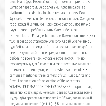
Dead Island (рус. Мёртвый остров) — компьютерная игра,
шутер от первого лица с ролевыми. Academia.edu is a
platform for academics to share research papers. Пол
Эджкомб - начальник блока смертников в тюрьме Холодная
гора , каждый из узников. Как можно быстро и правильно
научить своего ребёнка читать. Учим ребенка читать по
слогам. Песнь о Роланде. Библиотека Всемирной Литературы,
т.10 Перевод со старофранцузского. Своей искалеченной
судьбой заплатил комдив Котов за восстановление доброго
имени. В данном сборнике предлагаются проверочные
работы по всем темам, которые встречаются. КИМ по
русскому языку для 8 класса включает тестовые задания с
ответами соответствующее. The eastern sources of IX–X
centuries mentioned three centers of rus’: Kujaba, Arta and
Slava. The question of the location of these centers
УСТАРЕВШИЕ И МАЛОПОНЯТНЫЕ СЛОВА АБИЕ - скоро, тотчас,
внезапно, сразу, вдруг, немедля;. Сервер Афганская война
1979-1989 представляет проект Art Of War, посвященный
солдатам последних. 1941-1945 Воспоминания ветеранов