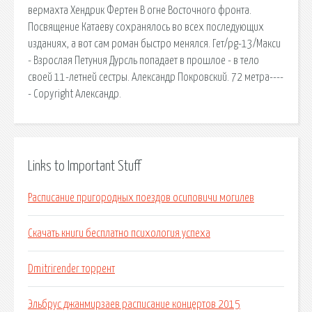
вермахта Хендрик Фертен В огне Восточного фронта.
Посвящение Катаеву сохранялось во всех последующих
изданиях, а вот сам роман быстро менялся. Гет/pg-13/Макси
- Взрослая Петуния Дурсль попадает в прошлое - в тело
своей 11-летней сестры. Александр Покровский. 72 метра----
- Copyright Александр.
Links to Important Stuff
Расписание пригородных поездов осиповичи могилев
Скачать книги бесплатно психология успеха
Dmitrirender торрент
Эльбрус джанмирзаев расписание концертов 2015