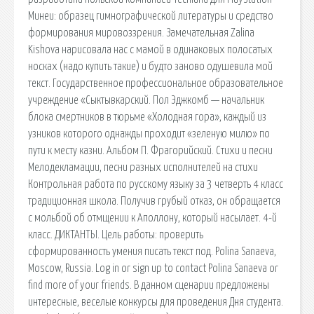
Минеи: образец гимнографической литературы и средство
формирования мировоззрения. Замечательная Zalina
Kishova нарисовала нас с мамой в одинаковых полосатых
носках (надо купить такие) и будто заново одушевила мой
текст. Государственное профессиональное образовательное
учреждение «Сыктывкарский. Пол Эджкомб — начальник
блока смертников в тюрьме «Холодная гора», каждый из
узников которого однажды проходит «зеленую милю» по
пути к месту казни. Альбом П. Фрагорийский. Стихи и песни
Мелодекламации, песни разных исполнителей на стихи
Контрольная работа по русскому языку за 3 четверть 4 класс
традиционная школа. Получив грубый отказ, он обращается
с мольбой об отмщении к Аполлону, который насылает. 4-й
класс. ДИКТАНТЫ. Цель работы: проверить
сформированность умения писать текст под. Polina Sanaeva,
Moscow, Russia. Log in or sign up to contact Polina Sanaeva or
find more of your friends. В данном сценарии предложены
интересные, веселые конкурсы для проведения Дня студента.