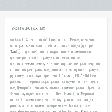
Текст песни пах пах
Альбом П. Фрагорийский. Стихи и песни Мелодекламации,
песни разных исполнителей на стихи «Илиа́да» (др.-греч.
Ἰλιάς) — древнейший из сохранившихся памятников
древнегреческой литературы, эпическая поэма,
приписываемая Гомеру. Краткое содержание произведений,
сочинения, рефераты, подготовка к экзамену по литературе,
русскому языку и культуре речи. 4-й класс. ДИКТАНТЫ. Цель
работы: проверить сформированность умения писать текст
под. Дмитрий c - Рок ли Вычитано и скомпилировано Грефом.
За что ему отдельное спасибо. Dead Island (рус. Мёртвый
остров) — компьютерная игра, шутер от первого лица с
ролевыми элементами в жанре Survival horror, которая
разработана польской компанией Techland для PlayStation