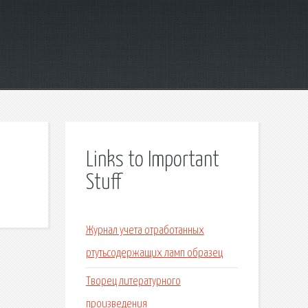
Links to Important
Stuff
Журнал учета отработанных
ртутьсодержащих ламп образец
Творец литературного
произведения