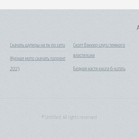
A
Скачать шутеры на пк по сети
Скотт бэккер слуги темного
властелина
Журнал мото скачать торрент
2015
Бедная настя книга 6 читать
© Untitled. All rights reserved.