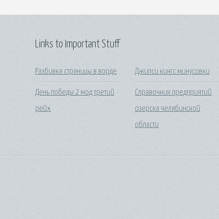
Links to Important Stuff
Разбивка страницы в ворде
Джипси кингс минусовки
День победы 2 мод третий
Справочник предприятий
рейх
озерска челябинской
области