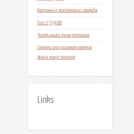
Картинки к презентации свадьба
Гост 2 739 68
Читать книги хэган патриция
Скачать игру розовая пантера
фокус покус торрент
Links