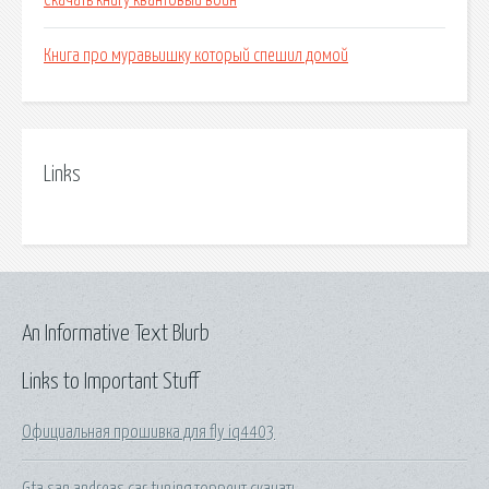
Скачать книгу квантовый воин
Книга про муравьишку который спешил домой
Links
An Informative Text Blurb
Links to Important Stuff
Официальная прошивка для fly iq4403
Gta san andreas car tuning торрент скачать