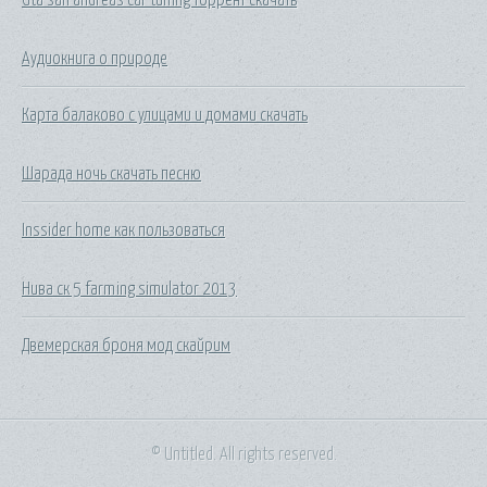
Аудиокнига о природе
Карта балаково с улицами и домами скачать
Шарада ночь скачать песню
Inssider home как пользоваться
Нива ск 5 farming simulator 2013
Двемерская броня мод скайрим
© Untitled. All rights reserved.