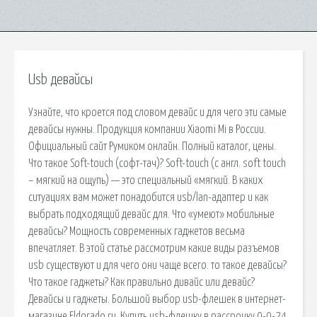
Usb девайсы
Узнайте, что кроется под словом девайс и для чего эти самые
девайсы нужны. Продукция компании Xiaomi Mi в России.
Официальный сайт Румиком онлайн. Полный каталог, цены.
Что такое Soft-touch (софт-тач)? Soft-touch (c англ. soft touch
– мягкий на ощупь) — это специальный «мягкий. В каких
ситуациях вам может понадобится usb/lan-адаптер и как
выбрать подходящий девайс для. Что «умеют» мобильные
девайсы? Мощность современных гаджетов весьма
впечатляет. В этой статье рассмотрим какие виды разъемов
usb существуют и для чего они чаще всего. то такое девайсы?
Что такое гаджеты? Как правильно дивайс или девайс?
Девайсы и гаджеты. Большой выбор usb-флешек в интернет-
магазине Eldorado.ru. Купить usb-флешку в рассрочку 0-0-24