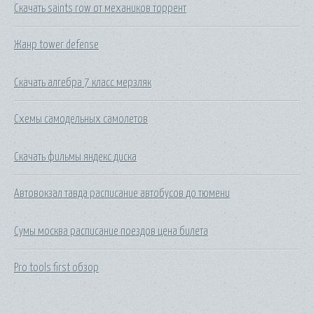
Скачать saints row от механиков торрент
Жанр tower defense
Скачать алгебра 7 класс мерзляк
Схемы самодельных самолетов
Скачать фильмы яндекс диска
Автовокзал тавда расписание автобусов до тюмени
Сумы москва расписание поездов цена билета
Pro tools first обзор