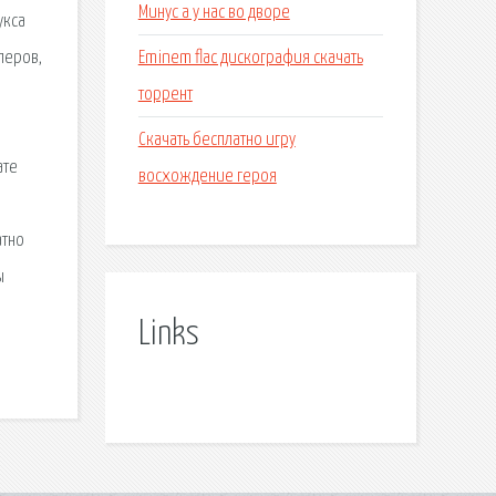
Минус а у нас во дворе
укса
Eminem flac дискография скачать
леров,
торрент
Скачать бесплатно игру
ате
восхождение героя
)
атно
ы
Links