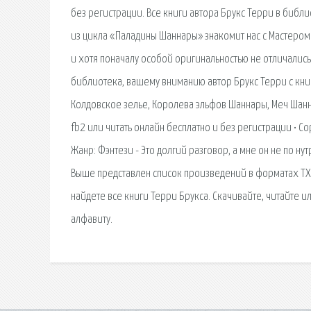
без регистрации. Все книги автора Брукс Терри в библио
из цикла «Паладины Шаннары» знакомит нас с Мастером 
и хотя поначалу особой оригинальностью не отличались
библиотека, вашему вниманию автор Брукс Терри с кн
Колдовское зелье, Королева эльфов Шаннары, Меч Шанн
fb2 или читать онлайн бесплатно и без регистрации • С
Жанр: Фэнтези - Это долгий разговор, а мне он не по нут
Выше представлен список произведений в форматах TXT (R
найдете все книги Терри Брукса. Скачивайте, читайте ил
алфавиту.