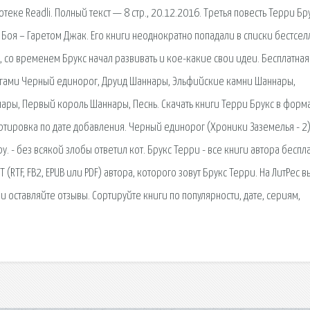
теке Readli. Полный текст — 8 стр., 20.12.2016. Третья повесть Терри Бр
Боя – Гаретом Джак. Его книги неоднократно попадали в списки бестсел
, со временем Брукс начал развивать и кое-какие свои идеи. Бесплатная
игами Черный единорог, Друид Шаннары, Эльфийские камни Шаннары,
ары, Первый король Шаннары, Песнь. Скачать книги Терри Брукс в форм
ортировка по дате добавления. Черный единорог (Хроники Заземелья - 2
ру. - без всякой злобы ответил кот. Брукс Терри - все книги автора беспл
TF, FB2, EPUB или PDF) автора, которого зовут Брукс Терри. На ЛитРес в
и оставляйте отзывы. Сортируйте книги по популярности, дате, сериям,