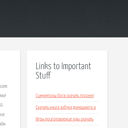
Links to Important
Stuff
.com.
тно!
Симуляторы бога скачать торрент
ей
Скачать книга азбука домашнего а
все
Игры приготовление еды скачать
айн