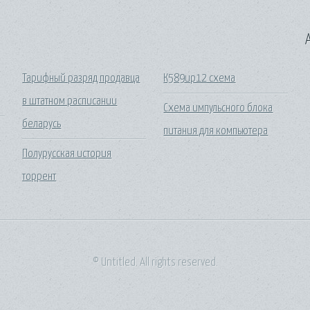
A
Тарифный разряд продавца
К589ир12 схема
в штатном расписании
Схема импульсного блока
беларусь
питания для компьютера
Полурусская история
торрент
© Untitled. All rights reserved.