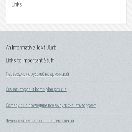
Links
An Informative Text Blurb
Links to Important Stuff
Переводчик с русский на армянский
Скачать торрент home plan pro rus
Comedy club последние все выпуск скачать торрент
Чеченская песня нохчи чьо текст песни