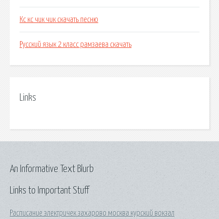
Кс кс чик чик скачать песню
Русский язык 2 класс рамзаева скачать
Links
An Informative Text Blurb
Links to Important Stuff
Расписание электричек захарово москва курский вокзал