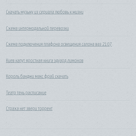
Скачать музыку из сериала любовь к жизни
Схема интермодальной перевозки
Схема подключения плафона освещения салона ваз 2107
Киев капут яростная книга эдуард лимонов
Король банджи макс фрай скачать
Театр тень расписание
Страха нет звери торрент